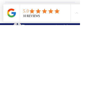
(438)763-8603
azi.bell56@gmail.com
1490 rue de Montarville, Saint-Bruno-
de-Montarville, Quebec, J3V 3T5
Dans le sous-sol de "Amina Bar à
Ongles"
Contactez-nous
Entrez votre addresse courriel