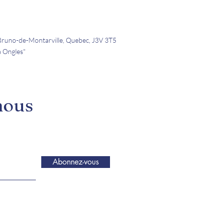
-Bruno-de-Montarville, Quebec, J3V 3T5
à Ongles"
nous
Abonnez-vous