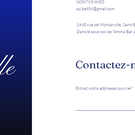
(438)763-8603
azi.bell56@gmail.com
1490 rue de Montarville, Saint
Dans le sous-sol de "Amina Bar 
Contactez-
Entrez votre addresse courriel