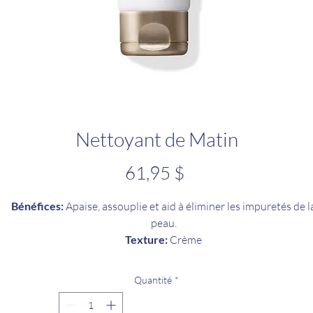
Nettoyant de Matin
Prix
61,95 $
Bénéfices:
Apaise, assouplie et aid à éliminer les impuretés de l
peau.
Texture:
Crème
Type de peau:
Tous types de peau, même sensibles
Description
Quantité
*
ne crème nettoyante onctueuse à l’
extrait de camomille et à l’hui
d’amande douce
.