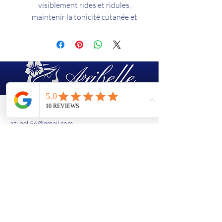
visiblement rides et ridules,
maintenir la tonicité cutanée et
préserver un teint uniforme. La
jeunesse de la peau est comme
protégée
EFFICACITÉ 86% des femmes
sont satisfaites de l’effet
jeunesse de leur crème*.
TEXTURE Crème
TYPE DE PEAU Peaux normales
(438)763-8603
azi.bell56@gmail.com
à sèches.
1490 rue de Montarville, Saint-Bruno-
de-Montarville, Quebec, J3V 3T5
Dans le sous-sol de "Amina Bar à
Ongles"
Contactez-nous